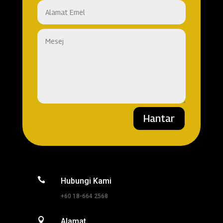
Hantar

Hubungi Kami
+60 18-664 2568

Alamat