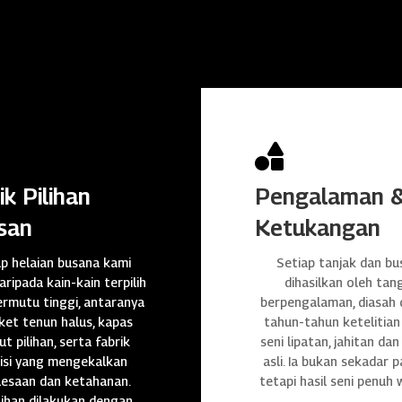

ik Pilihan
Pengalaman 
san
Ketukangan
ap helaian busana kami
Setiap tanjak dan bu
daripada kain-kain terpilih
dihasilkan oleh tan
rmutu tinggi, antaranya
berpengalaman, diasah
et tenun halus, kapas
tahun-tahun ketelitian
t pilihan, serta fabrik
seni lipatan, jahitan da
isi yang mengekalkan
asli. Ia bukan sekadar p
lesaan dan ketahanan.
tetapi hasil seni penuh 
ihan dilakukan dengan