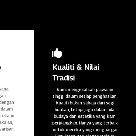

&
Kualiti & Nilai
Tradisi
sana
Kami mengekalkan piawaian
gan
tinggi dalam setiap penghasilan.
 dengan
Kualiti bukan sahaja dari segi
 dalam
buatan, tetapi juga dalam nilai
n rekaan
budaya dan estetika yang kami
akaian,
perjuangkan. Hanya yang terbaik
warisan.
untuk mereka yang menghargai