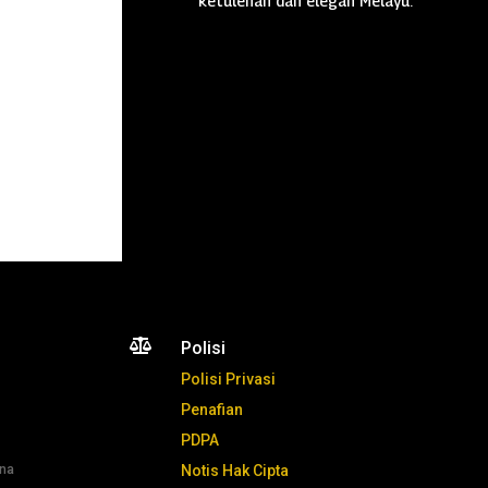
ketulenan dan elegan Melayu.

Polisi
Polisi Privasi
Penafian
PDPA
ana
Notis Hak Cipta