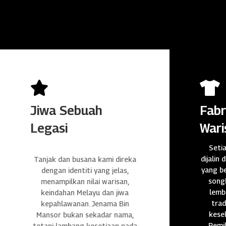


Jiwa Sebuah
Fabr
Legasi
Wari
Seti
dijalin 
Tanjak dan busana kami direka
yang be
dengan identiti yang jelas,
songk
menampilkan nilai warisan,
lembu
keindahan Melayu dan jiwa
trad
kepahlawanan. Jenama Bin
kese
Mansor bukan sekadar nama,
Pemil
tetapi lambang kesetiaan pada