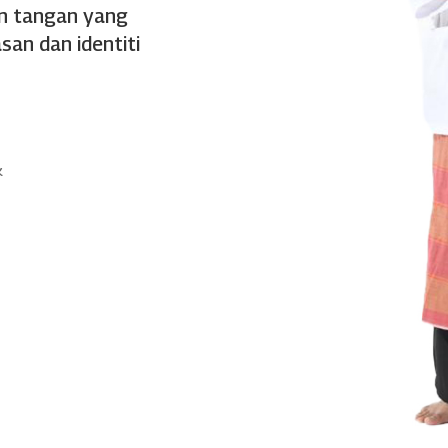
an tangan yang
an dan identiti
k