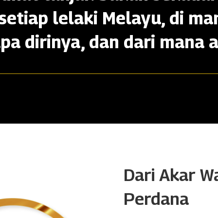
setiap lelaki Melayu, di ma
apa dirinya, dan dari mana a
Dari Akar W
Perdana