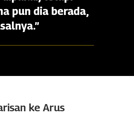
na pun dia berada,
salnya.”
arisan ke Arus