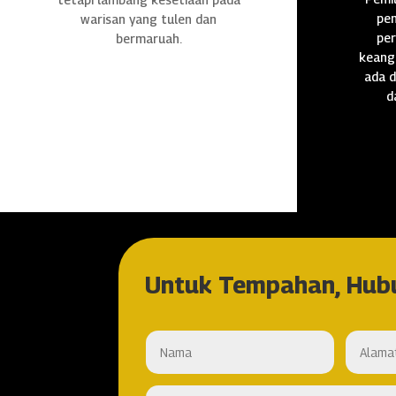
pen
warisan yang tulen dan
per
bermaruah.
keang
ada d
d
Untuk Tempahan, Hub