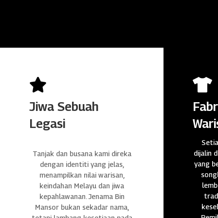


Jiwa Sebuah
Fabr
Legasi
Wari
Seti
dijalin 
Tanjak dan busana kami direka
yang be
dengan identiti yang jelas,
songk
menampilkan nilai warisan,
lembu
keindahan Melayu dan jiwa
trad
kepahlawanan. Jenama Bin
kese
Mansor bukan sekadar nama,
Pemil
tetapi lambang kesetiaan pada