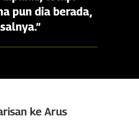
na pun dia berada,
salnya.”
arisan ke Arus