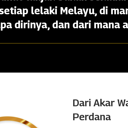
setiap lelaki Melayu, di ma
apa dirinya, dan dari mana a
Dari Akar W
Perdana