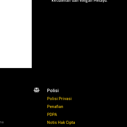
ketulenan dan elegan Melayu.

Polisi
Polisi Privasi
Penafian
PDPA
ana
Notis Hak Cipta