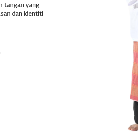
an tangan yang
an dan identiti
k