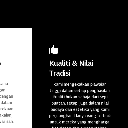

&
Kualiti & Nilai
Tradisi
sana
Kami mengekalkan piawaian
gan
tinggi dalam setiap penghasilan.
 dengan
Kualiti bukan sahaja dari segi
 dalam
buatan, tetapi juga dalam nilai
n rekaan
budaya dan estetika yang kami
akaian,
perjuangkan. Hanya yang terbaik
warisan.
untuk mereka yang menghargai