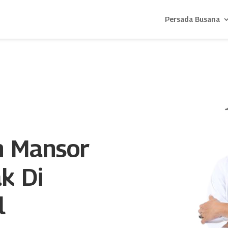
Persada Busana
n Mansor
k Di
l