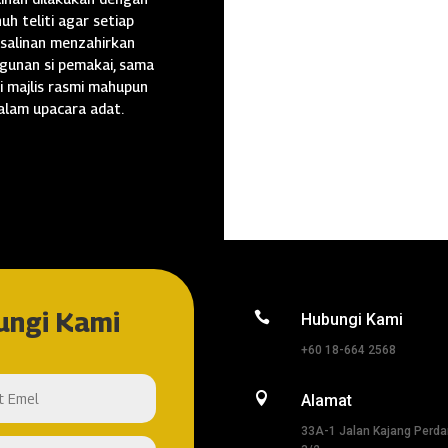
uh teliti agar setiap
salinan menzahirkan
gunan si pemakai, sama
i majlis rasmi mahupun
alam upacara adat.
ungi Kami

Hubungi Kami
+60 18-664 2568

Alamat
33A-1 Jalan Kajang Perd