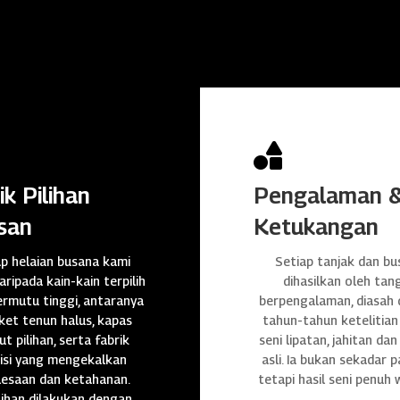

ik Pilihan
Pengalaman 
san
Ketukangan
ap helaian busana kami
Setiap tanjak dan bu
daripada kain-kain terpilih
dihasilkan oleh tan
rmutu tinggi, antaranya
berpengalaman, diasah
et tenun halus, kapas
tahun-tahun ketelitian
t pilihan, serta fabrik
seni lipatan, jahitan da
isi yang mengekalkan
asli. Ia bukan sekadar p
lesaan dan ketahanan.
tetapi hasil seni penuh 
ihan dilakukan dengan