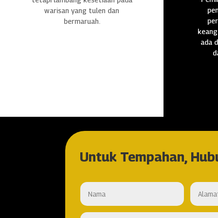
pen
warisan yang tulen dan
per
bermaruah.
keang
ada d
d
Untuk Tempahan, Hub