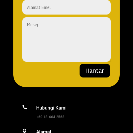
Hantar

Hubungi Kami
+60 18-664 2568

Alamat