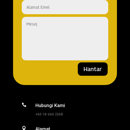
Hantar

Hubungi Kami
+60 18-664 2568

Alamat