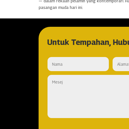
— dalam rekaan pelamin yang kontemporari. Ha
pasangan muda hari ini.
Untuk Tempahan, Hub