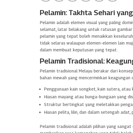
Pelamin: Takhta Sehari yan
Pelamin adalah elemen visual yang paling do
selamat, latar belakang untuk ratusan gambar 
pelamin yang tepat boleh menaikkan keseluruha
tidak selaras walaupun elemen-elemen lain ma
dalam membuat keputusan yang tepat.
Pelamin Tradisional: Keag
Pelamin tradisional Melayu berakar dari konse
bahan mewah yang mencerminkan keagungan dan 
Penggunaan kain songket, kain sutera, atau
Hiasan mayang atau bunga-bungaan yang dis
Struktur bertingkat yang meletakkan pengan
Hiasan pelita, lilin, dan dalam setengah adat
Pelamin tradisional adalah pilihan yang sang