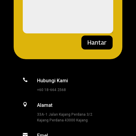
Hantar

Hubungi Kami
+60 18-664 2568

Alamat
33A-1 Jalan Kajang Perdana 3/2
Kajang Perdana 43000 Kajang

Emel