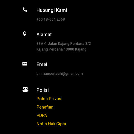

Hubungi Kami
+60 18-664 2568

Alamat
33A-1 Jalan Kajang Perdana 3/2
Kajang Perdana 43000 Kajang

Emel
binmansortech@gmail.com

Polisi
Polisi Privasi
Penafian
PDPA
Notis Hak Cipta