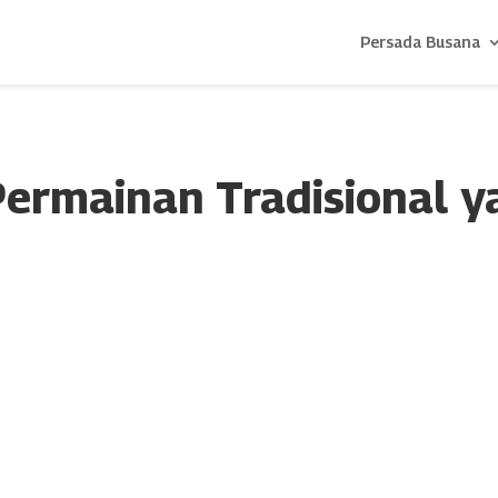
Persada Busana
Permainan Tradisional 
nk