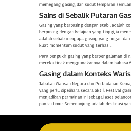
memegang gasing, dan sudut lemparan semuany
Sains di Sebalik Putaran Ga
Gasing yang berpusing dengan stabil adalah co
berpusing dengan kelajuan yang tinggi, ia men
adalah sebab mengapa gasing yang ringan dan k
kuat momentum sudut yang terhasil.
Para pengukir gasing yang berpengalaman di K
mereka tidak menggunakannya dalam bahasa fiz
Gasing dalam Konteks Wari
Jabatan Warisan Negara dan Perbadanan Kemajua
yang perlu dipelihara secara aktif. Festival g
menjadikan permainan ini sebagai aset pelanco
pantai timur Semenanjung adalah destinasi yan