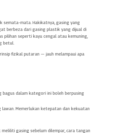
ak semata-mata. Hakikatnya, gasing yang
 berbeza dari gasing plastik yang dijual di
s pilihan seperti kayu cengal atau kemuning,
g betul.
insip fizikal putaran — jauh melampaui apa
 bagus dalam kategori ini boleh berpusing
g lawan. Memerlukan ketepatan dan kekuatan
meliliti gasing sebelum dilempar, cara tangan