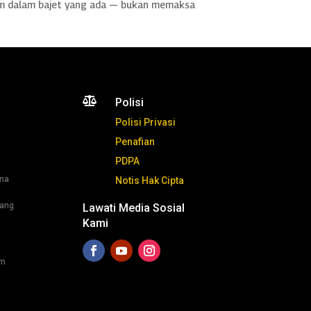
um dalam bajet yang ada — bukan memaksa

Polisi
Polisi Privasi
Penafian
PDPA
ana
Notis Hak Cipta
jang
Lawati Media Sosial
Kami
om