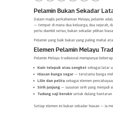
Pelamin Bukan Sekadar Lat
Dalam majlis perkahwinan Melayu, pelamin adal
— tempat di mana dua keluarga, dua sejarah, 
perlu diambil serius, bukan sekadar pilihan hiasa
Pelamin yang baik bukan yang paling mahal ata
Elemen Pelamin Melayu Trad
Pelamin Melayu tradisional mempunyai beberap
Kain telepuk atau songket
sebagai latar 
Hiasan bunga segar
— terutama bunga mel
Lilin dan pelita
sebagai elemen pencahayaan
Sirih junjung
— susunan sirih yang menjadi 
Tudung saji berukir
untuk dulang hantaran 
Setiap elemen ini bukan sekadar hiasan — ia 