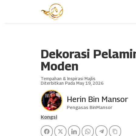
Dekorasi Pelami
Moden
Tempahan & Inspirasi Majlis
Diterbitkan Pada May 19, 2026
Herin Bin Mansor
Pengasas BinMansor
Kongsi
Facebook
Twitter
LinkedIn
WhatsApp
Telegram
Copy Li