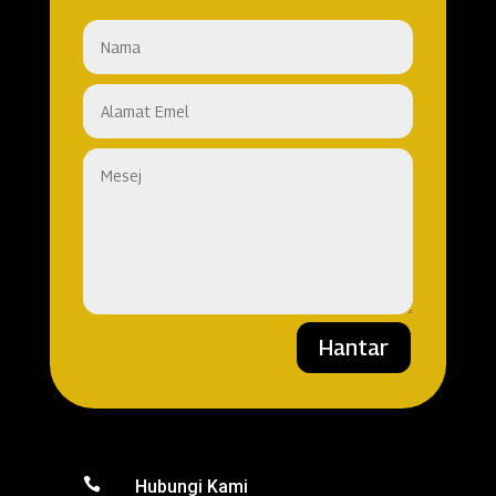
Hantar

Hubungi Kami