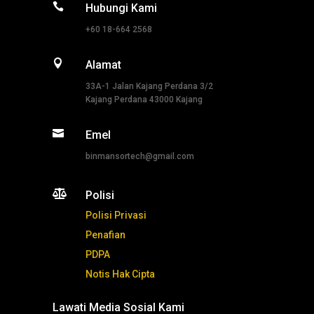

Hubungi Kami
+60 18-664 2568

Alamat
33A-1 Jalan Kajang Perdana 3/2
Kajang Perdana 43000 Kajang

Emel
binmansortech@gmail.com

Polisi
Polisi Privasi
Penafian
PDPA
Notis Hak Cipta
Lawati Media Sosial Kami