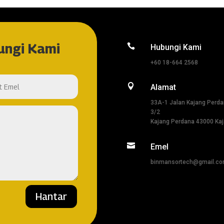
ungi Kami

Hubungi Kami
+60 18-664 2568

Alamat
33A-1 Jalan Kajang Perd
3/2
Kajang Perdana 43000 Ka

Emel
binmansortech@gmail.c
Hantar