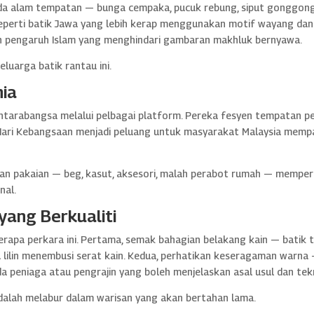
ipada alam tempatan — bunga cempaka, pucuk rebung, siput gonggong
eperti batik Jawa yang lebih kerap menggunakan motif wayang dan 
an pengaruh Islam yang menghindari gambaran makhluk bernyawa.
eluarga batik rantau ini.
nia
antarabangsa melalui pelbagai platform. Pereka fesyen tempatan 
an Hari Kebangsaan menjadi peluang untuk masyarakat Malaysia mem
bukan pakaian — beg, kasut, aksesori, malah perabot rumah — memp
nal.
yang Berkualiti
berapa perkara ini. Pertama, semak bahagian belakang kain — batik 
 lilin menembusi serat kain. Kedua, perhatikan keseragaman warna
ada peniaga atau pengrajin yang boleh menjelaskan asal usul dan tek
adalah melabur dalam warisan yang akan bertahan lama.