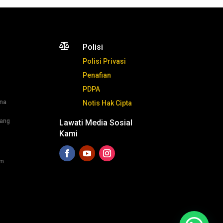

Polisi
Polisi Privasi
Penafian
PDPA
ana
Notis Hak Cipta
jang
Lawati Media Sosial
Kami
om